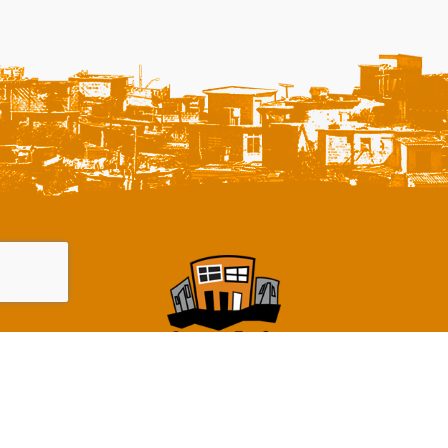
Avenida Arthur Bernardes, 3876 - Barragem Santa Lúcia
30335-790 - Belo Horizonte - Minas Gerais