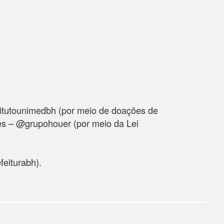
titutounimedbh (por meio de doações de
ões – @grupohouer (por meio da Lei
eiturabh).