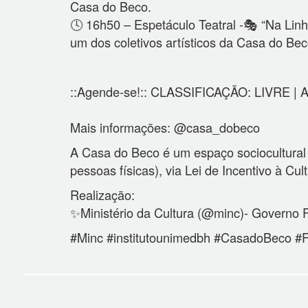
Casa do Beco.
🕓 16h50 – Espetáculo Teatral -🎭 “Na Li
um dos coletivos artísticos da Casa do Bec
::Agende-se!:: CLASSIFICAÇÃO: LIVRE | AC
Mais informações: @casa_dobeco
A Casa do Beco é um espaço sociocultural
pessoas físicas), via Lei de Incentivo à Cul
Realização:
✨Ministério da Cultura (@minc)- Governo F
#Minc #institutounimedbh #CasadoBeco #