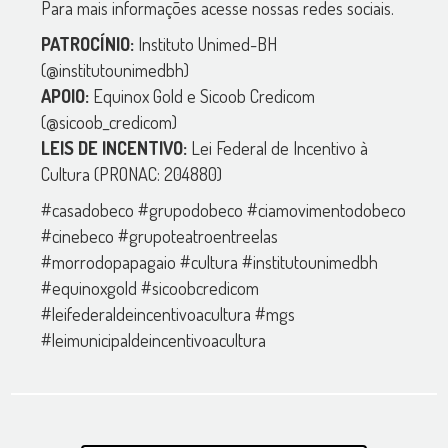
Para mais informações acesse nossas redes sociais.
PATROCÍNIO:
Instituto Unimed-BH
(@institutounimedbh)
APOIO:
Equinox Gold e Sicoob Credicom
(@sicoob_credicom)
LEIS DE INCENTIVO:
Lei Federal de Incentivo à
Cultura (PRONAC: 204880)
#casadobeco #grupodobeco #ciamovimentodobeco
#cinebeco #grupoteatroentreelas
#morrodopapagaio #cultura #institutounimedbh
#equinoxgold #sicoobcredicom
#leifederaldeincentivoacultura #mgs
#leimunicipaldeincentivoacultura