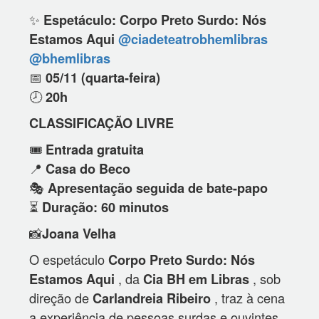
✨
Espetáculo: Corpo Preto Surdo: Nós
Estamos Aqui
@ciadeteatrobhemlibras
@bhemlibras
📅
05
/11 (quarta-feira)
🕗
20h
CLASSIFICAÇÃO LIVRE
🎟️
Entrada gratuita
📍
Casa do Beco
🎭
Apresentação seguida de bate-papo
⏳
Duração: 60 minutos
📸
Joana Velha
O espetáculo
Corpo Preto Surdo: Nós
, da
, sob
Estamos Aqui
Cia BH em Libras
direção de
, traz à cena
Carlandreia Ribeiro
a experiência de pessoas surdas e ouvintes