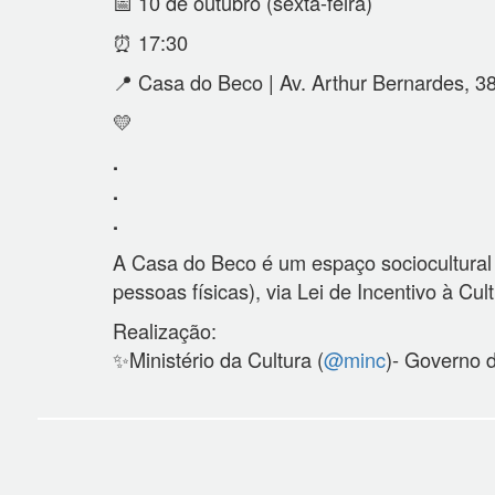
📅 10 de outubro (sexta-feira)
⏰ 17:30
📍 Casa do Beco | Av. Arthur Bernardes, 3
💛
.
.
.
A Casa do Beco é um espaço sociocultural
pessoas físicas), via Lei de Incentivo à Cul
Realização:
✨Ministério da Cultura (
@minc
)- Governo d