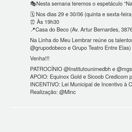
🎭Nesta semana teremos o espetáculo “Na
🗓️ Nos dias 29 e 30/06 (quinta e sexta-feira
⏰ Às 19h30
📍Casa do Beco (Av. Artur Bernardes, 387
Na Linha do Meu Lembrar reúne os talento
@grupodobeco e Grupo Teatro Entre Elas) 
Venha!!!
PATROCÍNIO @Institutounimedbh e @mgsa
APOIO: Equinox Gold e Sicoob Credicom por
INCENTIVO: Lei Municipal de Incentivo à C
Realização: @Minc