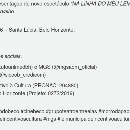
resentação do novo espetáculo
“NA LINHA DO MEU LE
rvalho.
6 – Santa Lúcia, Belo Horizonte.
s sociais.
itutounimedbh) e MGS (@mgsadm_oficial)
(@sicoob_credicom)
ntivo à Cultura (PRONAC: 204880)
o Horizonte (Projeto: 0272/2019)
obeco #cinebeco #grupoteatroentreelas #morrodopapag
eincentivoacultura #mgs #leimunicipaldeincentivoacultu