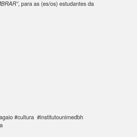
, para as (es/os) estudantes da
MBRAR”
aio #cultura #institutounimedbh
ra