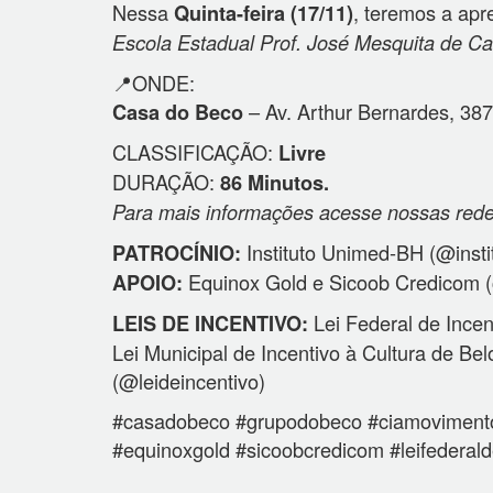
Nessa
, teremos a ap
Quinta-feira (17/11)
Escola Estadual Prof. José Mesquita de Ca
📍ONDE:
– Av. Arthur Bernardes, 387
Casa do Beco
CLASSIFICAÇÃO:
Livre
DURAÇÃO:
86 Minutos.
Para mais informações acesse nossas rede
Instituto Unimed-BH (@inst
PATROCÍNIO:
Equinox Gold e Sicoob Credicom 
APOIO:
Lei Federal de Ince
LEIS DE INCENTIVO:
Lei Municipal de Incentivo à Cultura de Bel
(@leideincentivo)
#casadobeco #grupodobeco #ciamovimentod
#equinoxgold #sicoobcredicom #leifederald