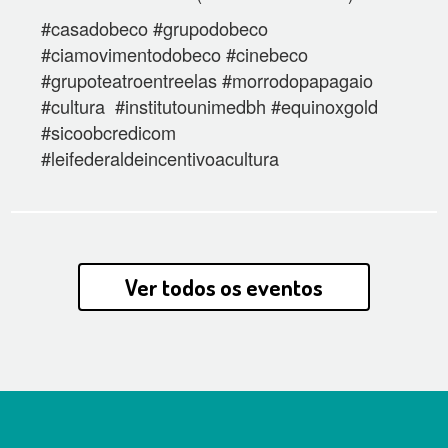
#casadobeco #grupodobeco
#ciamovimentodobeco #cinebeco
#grupoteatroentreelas #morrodopapagaio
#cultura #institutounimedbh #equinoxgold
#sicoobcredicom
#leifederaldeincentivoacultura
Ver todos os eventos