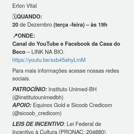
Erlon Vital
🗓️
QUANDO:
de Dezembro
20
(terça -feira) – às 19h
📍ONDE:
Canal do YouTube e Facebook da Casa do
– LINK NA BIO.
Beco
https://youtu.be/sxb45ahyLmM
Para mais informações acesse nossas redes
sociais.
Instituto Unimed-BH
PATROCÍNIO:
(@institutounimedbh)
Equinox Gold e Sicoob Credicom
APOIO:
(@sicoob_credicom)
: Lei Federal de
LEIS DE INCENTIVO
Incentivo à Cultura (PRONAC: 204880)