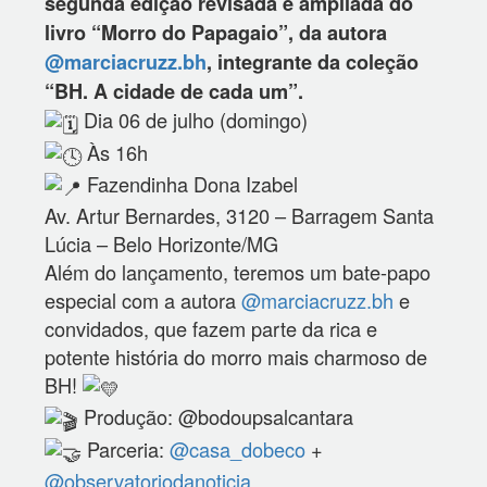
segunda edição revisada e ampliada do
livro “Morro do Papagaio”, da autora
@marciacruzz.bh
, integrante da coleção
“BH. A cidade de cada um”.
Dia 06 de julho (domingo)
Às 16h
Fazendinha Dona Izabel
Av. Artur Bernardes, 3120 – Barragem Santa
Lúcia – Belo Horizonte/MG
Além do lançamento, teremos um bate-papo
especial com a autora
@marciacruzz.bh
e
convidados, que fazem parte da rica e
potente história do morro mais charmoso de
BH!
Produção: @bodoupsalcantara
Parceria:
@casa_dobeco
+
@observatoriodanoticia