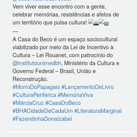
Vem viver esse encontro com a gente,
celebrar memórias, resistências e afetos de
um território que pulsa cultura!
—
A Casa do Beco é um espaço sociocultural
viabilizado por meio da Lei de Incentivo à
Cultura – Lei Rouanet, com patrocínio do
@institutounimedbh
, Ministério da Cultura e
Governo Federal – Brasil, União e
Reconstrução.
#MorroDoPapagaio
#LançamentoDeLivro
#CulturaPeriférica
#MemóriaViva
#MárciaCruz
#CasaDoBeco
#BHACidadeDeCadaUm
#LiteraturaMarginal
#FazendinhaDonaIzabel