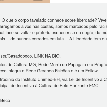
 O que o corpo favelado conhece sobre liberdade? Vivemo
regamos alvos nas costas, somos marcados pelo racism
l face se voltar e preferiu esquecer-se do negre, da m
mais… de punhos cerrados em luta… A Liberdade tem qu
/user/Casadobeco, LINK NA BIO.
ontos de Cultura-MG, Rede Morro do Papagaio e o Pr
co integra a Rede Gerando Falcões e é um Fellow.
rocínio do Instituto Unimed-BH, via Lei de Incentivo à
icipal de Incentivo à Cultura de Belo Horizonte FMC
o Beco