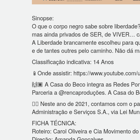
Sinopse:
O que o corpo negro sabe sobre liberdade?
mas ainda privados de SER, de VIVER… car
A Liberdade brancamente escolheu para qua
e de tantes outres pelo caminho. Não dá 
Classificação indicativa: 14 Anos
📱Onde assistir: https://www.youtube.com
🙌🏿 A Casa do Beco integra as Redes P
Parceria a @rencaproduções. A Casa do Be
👉🏾 Neste ano de 2021, contamos com o pat
Administração e Serviços S.A., via Lei Mun
FICHA TÉCNICA:
Roteiro: Carol Oliveira e Cia Movimento d
Direção: Amanda Gonçalves