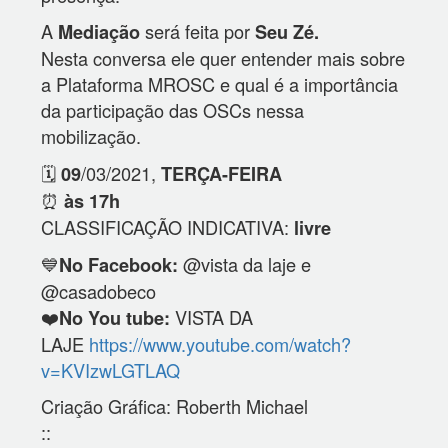
A
será feita por
Mediação
Seu Zé.
Nesta conversa ele quer entender mais sobre
a Plataforma MROSC e qual é a importância
da participação das OSCs nessa
mobilização.
🗓️
/03/2021,
09
TERÇA-FEIRA
⏰
às 17h
CLASSIFICAÇÃO INDICATIVA:
livre
💙
@vista da laje e
No Facebook:
@casadobeco
❤️
VISTA DA
No You tube:
LAJE
https://www.youtube.com/watch?
v=KVIzwLGTLAQ
Criação Gráfica: Roberth Michael
::