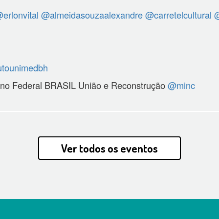
erlonvital
@almeidasouzaalexandre
@carretelcultural
@
tutounimedbh
rno Federal BRASIL União e Reconstrução
@minc
Ver todos os eventos