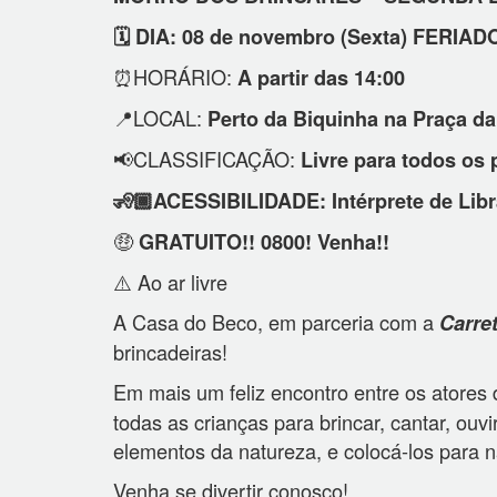
🗓️
DIA: 08 de novembro (Sexta) FERIAD
⏰
HORÁRIO:
A partir das 14:00
📍
LOCAL:
Perto da Biquinha na Praça d
📢
CLASSIFICAÇÃO:
Livre para todos os 
🧏🏾
ACESSIBILIDADE: Intérprete de Lib
🤑
GRATUITO!! 0800! Venha!!
⚠️
Ao ar livre
A Casa do Beco, em parceria com a
Carret
brincadeiras!
Em mais um feliz encontro entre os atores 
todas as crianças para brincar, cantar, o
elementos da natureza, e colocá-los para 
Venha se divertir conosco!