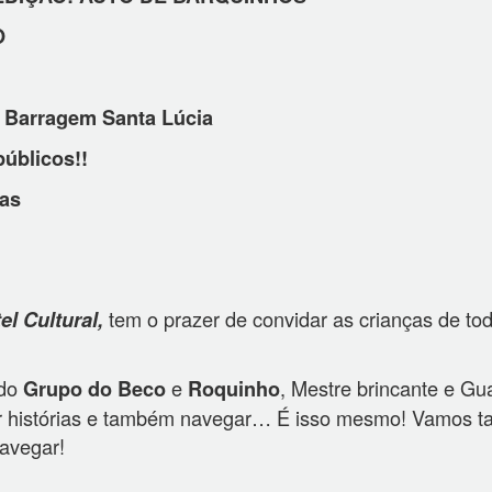
O
a Barragem Santa Lúcia
públicos!!
ras
tem o prazer de convidar as crianças de to
el Cultural,
do
e
, Mestre brincante e Gu
Grupo do Beco
Roquinho
uvir histórias e também navegar… É isso mesmo! Vamos 
navegar!