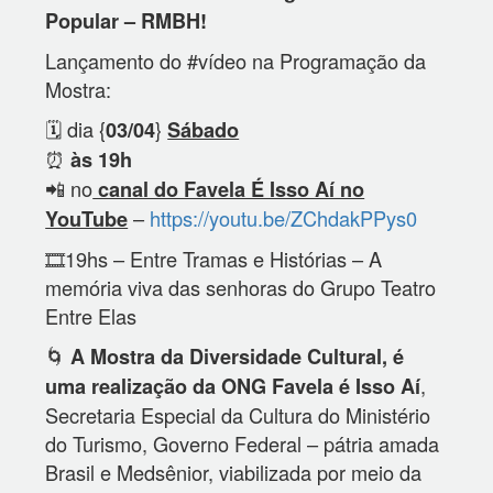
Popular – RMBH!
Lançamento do #vídeo na Programação da
Mostra:
🗓️ dia {
}
03/04
Sábado
⏰
às 19h
📲 no
canal do Favela É Isso Aí no
–
https://youtu.be/ZChdakPPys0
YouTube
🎞️19hs – Entre Tramas e Histórias – A
memória viva das senhoras do Grupo Teatro
Entre Elas
🌀
A Mostra da Diversidade Cultural, é
,
uma realização da ONG Favela é Isso Aí
Secretaria Especial da Cultura do Ministério
do Turismo, Governo Federal – pátria amada
Brasil e Medsênior, viabilizada por meio da