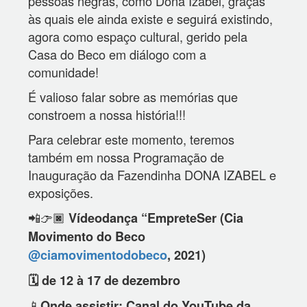
pessoas negras, como Dona Izabel, graças
às quais ele ainda existe e seguirá existindo,
agora como espaço cultural, gerido pela
Casa do Beco em diálogo com a
comunidade!
É valioso falar sobre as memórias que
constroem a nossa história!!!
Para celebrar este momento, teremos
também em nossa Programação de
Inauguração da Fazendinha DONA IZABEL e
exposições.
📲👉🏿
Vídeodança “EmpreteSer (Cia
Movimento do Beco
@ciamovimentodobeco
, 2021)
🗓️ de 12 à 17 de dezembro
📱
Onde assistir: Canal do YouTube da