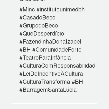
#Minc #institutounimedbh
#CasadoBeco
#GrupodoBeco
#QueDesperdício
#FazendinhaDonaIzabel
#BH #ComunidadeForte
#TeatroParaInfância
#CulturaComResponsabilidad
#LeiDeIncentivoÀCultura
#CulturaTransforma #BH
#BarragemSantaLúcia