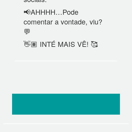
📢AHHHH…Pode
comentar a vontade, viu?
💬
👋🏽 INTÉ MAIS VÊ! 🥰