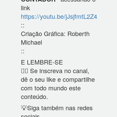
link
https://youtu.be/jJsjfmtL2Z4
::
Criação Gráfica: Roberth
Michael
::
E LEMBRE-SE
👍🏼 Se inscreva no canal,
dê o seu like e compartilhe
com todo mundo este
conteúdo.
💡Siga também nas redes
sociais.