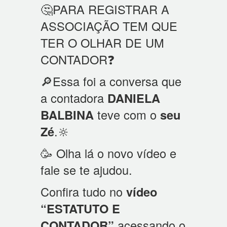
🤔PARA REGISTRAR A
ASSOCIAÇÃO TEM QUE
TER O OLHAR DE UM
CONTADOR❓
🔎Essa foi a conversa que
a contadora
DANIELA
BALBINA
teve com o
seu
Zé
.🔆
🥳 Olha lá o novo vídeo e
fale se te ajudou.
Confira tudo no
vídeo
“ESTATUTO E
CONTADOR”
acessando o